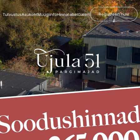
Registreeri huvi
Tutvustus
Asukoht
Müügiinfo
Hinnatabel
Galerii